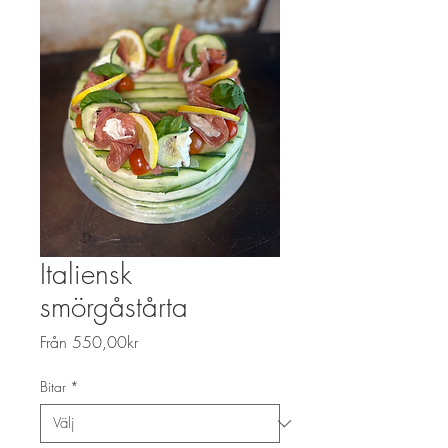
Italiensk
smörgåstårta
Reapris
Från
550,00kr
Bitar
*