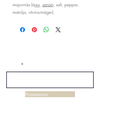
majonnäs (ägg,
senap,
salt, peppar,
matolja, vitvinsvinäger).
Ge oss din mailadress, så håller vid dig
uppdaterad!
E-post
Prenumerera
Våra öppettider
Måndag - Fredag
07.30 - 18.00