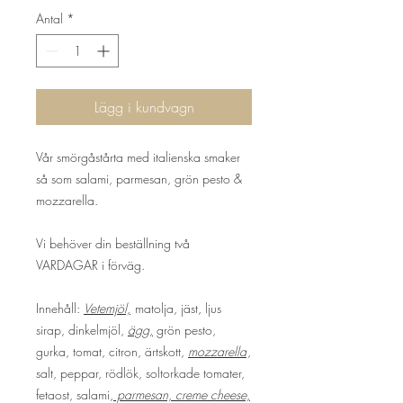
Antal
*
Lägg i kundvagn
Vår smörgåstårta med italienska smaker
så som salami, parmesan, grön pesto &
mozzarella.
Vi behöver din beställning två
VARDAGAR i förväg.
Innehåll:
Vetemjöl,
matolja, jäst, ljus
sirap, dinkelmjöl,
ägg,
grön pesto,
gurka, tomat, citron, ärtskott,
mozzarella
,
salt, peppar, rödlök, soltorkade tomater,
fetaost, salami,
parmesan, creme cheese,